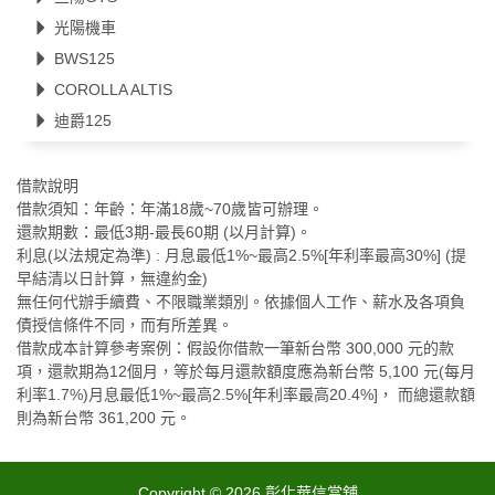
光陽機車
BWS125
COROLLA ALTIS
迪爵125
借款說明
借款須知：年齡：年滿18歲~70歲皆可辦理。
還款期數：最低3期-最長60期 (以月計算)。
利息(以法規定為準) : 月息最低1%~最高2.5%[年利率最高30%] (提
早結清以日計算，無違約金)
無任何代辦手續費、不限職業類別。依據個人工作、薪水及各項負
債授信條件不同，而有所差異。
借款成本計算參考案例：假設你借款一筆新台幣 300,000 元的款
項，還款期為12個月，等於每月還款額度應為新台幣 5,100 元(每月
利率1.7%)月息最低1%~最高2.5%[年利率最高20.4%]， 而總還款額
則為新台幣 361,200 元。
Copyright © 2026
彰化華信當舖