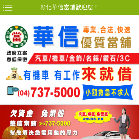
彰化華信當舖歡迎您！