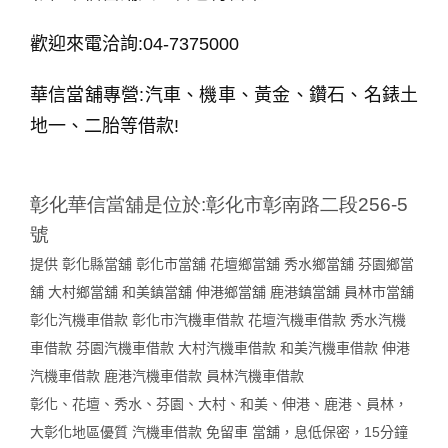
歡迎來電洽詢
:04-7375000
華信當舖專營
:
汽車、機車、黃金、鑽石、名錶土
地一、二胎等借款
!
彰化華信當舖是位於
彰化市彰南路二段
:
256-5
號
提供
彰化縣當舖
彰化市當舖
花壇鄉當舖
秀水鄉當舖
芬園鄉當
舖
大村鄉當舖
和美鎮當舖
伸港鄉當舖
鹿港鎮當舖
員林市當舖
彰化汽機車借款
彰化市汽機車借款
花壇汽機車借款
秀水汽機
車借款
芬園汽機車借款
大村汽機車借款
和美汽機車借款
伸港
汽機車借款
鹿港汽機車借款
員林汽機車借款
彰化、花壇、秀水、芬園、大村、和美、伸港、鹿港、員林，
大彰化地區優質
汽機車借款
免留車
當舖，息低保密，
分鐘
15