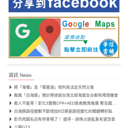
資訊 News
將「海嘯」及「堰塞湖」增列為法定天然災害
颱風「白海豚」預計將掠過台灣北部海面全台都有降雨機會
救人不能等！彰化3寶媽CPR+AED急救教育推廣 奪全國第一
白海豚路徑變數不斷增加8日將是路徑變化的關鍵轉折點
彰市肉圓名店有停車場了！ 違停、排隊占道亂象有望改善
三陽GTS