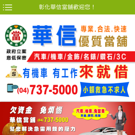
彰化華信當舖歡迎您！