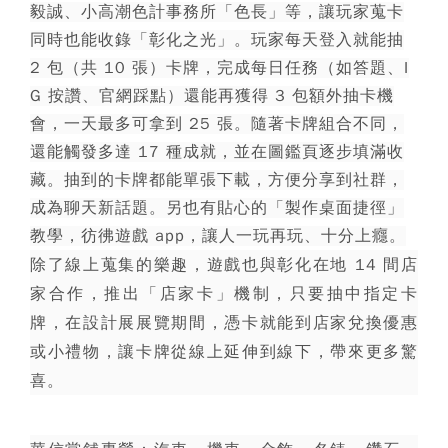
毅誠、小高潮色計事務所「色長」等，讓玩家蒐卡
同時也能收錄「彰化之光」。
玩家每天登入就能抽
2 包（共 10 張）卡牌，完成每日任務（如答題、I
G 按讚、官網踩點）還能再獲得 3 包額外抽卡機
會，一天最多可拿到 25 張。隨著卡牌組合不同，
還能觸發多達 17 種成就，並在圖鑑頁逐步填滿收
藏。抽到的卡牌都能單張下載，方便分享到社群，
成為聊天新話題。另也有貼心的「製作桌面捷徑」
教學，彷彿遊戲 app，讓人一玩再玩、十分上癮。
除了線上蒐集的樂趣，遊戲也與彰化在地 14 間店
家合作，推出「店家卡」機制，只要抽中指定卡
牌，在設計展展覽期間，憑卡就能到店家兌換優惠
或小禮物，讓卡牌從線上延伸到線下，帶來更多驚
喜。