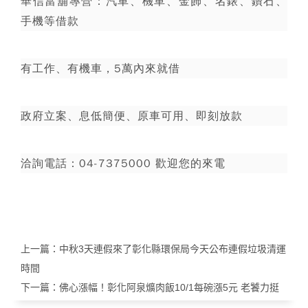
華信當舖專營：汽車、機車、金飾、名錶、鑽石、
手機等借款
有工作、有機車，5萬內來就借
政府立案、息低簡便、原車可用、即刻放款
洽詢電話：04-7375000 歡迎您的來電
上一篇：
中秋3天連假來了彰化縣環保局今天公布連假垃圾清運
時間
下一篇：
佛心漲幅！彰化阿泉爌肉飯10/1每碗漲5元 老饕力挺