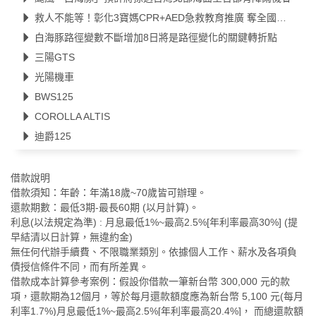
救人不能等！彰化3寶媽CPR+AED急救教育推廣 奪全國第一
白海豚路徑變數不斷增加8日將是路徑變化的關鍵轉折點
三陽GTS
光陽機車
BWS125
COROLLA ALTIS
迪爵125
借款說明
借款須知：年齡：年滿18歲~70歲皆可辦理。
還款期數：最低3期-最長60期 (以月計算)。
利息(以法規定為準) : 月息最低1%~最高2.5%[年利率最高30%] (提
早結清以日計算，無違約金)
無任何代辦手續費、不限職業類別。依據個人工作、薪水及各項負
債授信條件不同，而有所差異。
借款成本計算參考案例：假設你借款一筆新台幣 300,000 元的款
項，還款期為12個月，等於每月還款額度應為新台幣 5,100 元(每月
利率1.7%)月息最低1%~最高2.5%[年利率最高20.4%]， 而總還款額