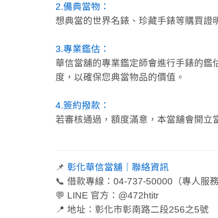
2.備典當物：
想典當的世界名錶、珍藏手錶等購買證
3.專業鑑估
：
華信當舖的專業鑑定師會進行手錶的鑑
度，以確保您典當物品的價值。
4.簽約撥款
：
若審核通過，額度滿意，本當舖會開立
📌
彰化華信當舖｜聯絡資訊
📞 借款專線：
04-737-50000
（專人服
💬 LINE 官方：
@472htitr
📍 地址：
彰化市彰南路二段256之5號