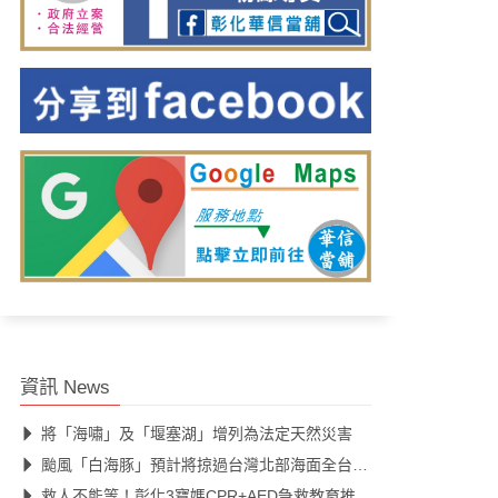
資訊 News
將「海嘯」及「堰塞湖」增列為法定天然災害
颱風「白海豚」預計將掠過台灣北部海面全台都有降雨機會
救人不能等！彰化3寶媽CPR+AED急救教育推廣 奪全國第一