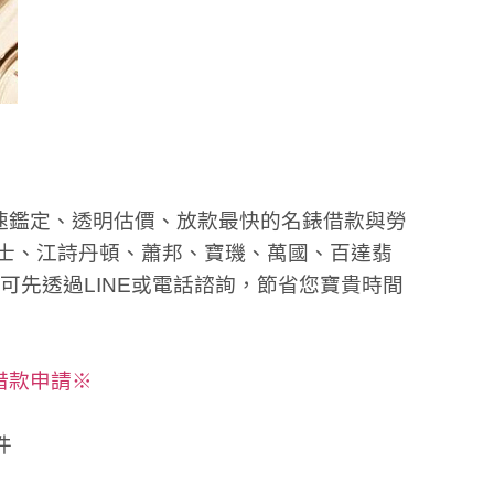
速鑑定、透明估價、放款最快的名錶
借款與勞
士、江詩丹頓、蕭邦、寶璣、萬國、百達翡
可先透過LINE或電話諮詢，節省您寶貴時間
借款申請※
件