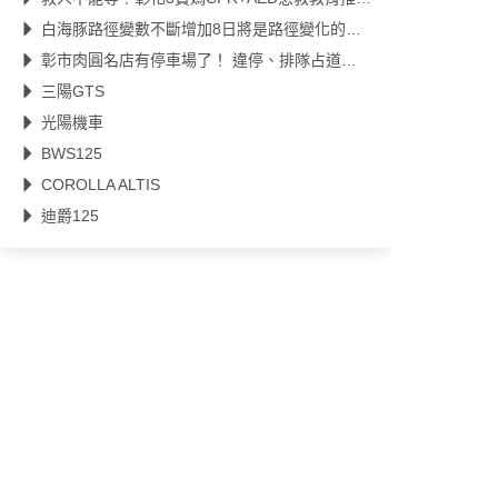
白海豚路徑變數不斷增加8日將是路徑變化的關鍵轉折點
彰市肉圓名店有停車場了！ 違停、排隊占道亂象有望改善
三陽GTS
光陽機車
BWS125
COROLLA ALTIS
迪爵125